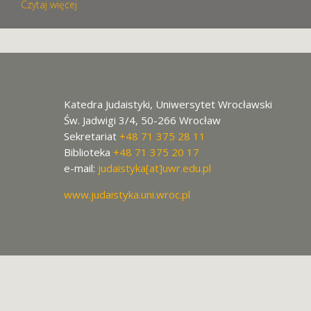
Czytaj więcej
Katedra Judaistyki, Uniwersytet Wrocławski
Św. Jadwigi 3/4, 50-266 Wrocław
Sekretariat
+48 71 375 28 11
Biblioteka
+48 71 375 20 17
e-mail:
judaistyka[at]uwr.edu.pl
www.judaistyka.uni.wroc.pl