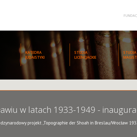
FUNDAC
KATEDRA
STUDIA
STUDIA
JUDAISTYKI
LICENCJACKIE
MAGIST
awiu w latach 1933-1949 - inaugura
ędzynarodowy projekt „Topographie der Shoah in Breslau/Wrocław 19