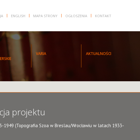
JA
ENGLISH
MAPA STRONY
OGŁOSZENIA
KONTAKT
VARIA
AKTUALNOŚCI
ERSKIE
cja projektu
33-1949 (Topografia Szoa w Breslau/Wrocławiu w latach 1933-