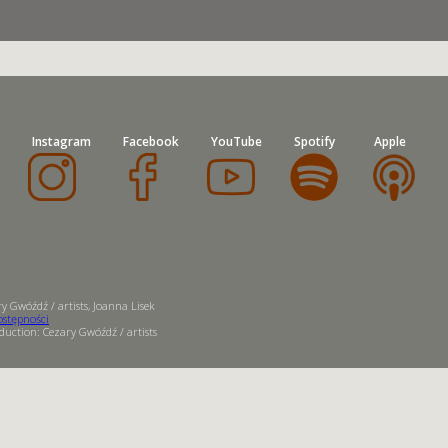
Instagram
Facebook
YouTube
Spotify
Apple
y Gwóźdź / artists, Joanna Lisek
ostępności
uction: Cezary Gwóźdź / artists