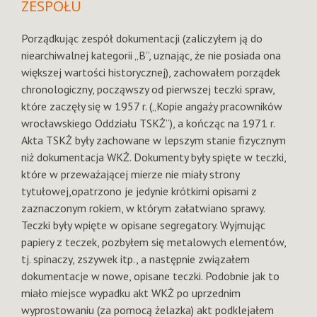
ZESPOŁU
Porządkując zespół dokumentacji (zaliczyłem ją do
niearchiwalnej kategorii „B”, uznając, że nie posiada ona
większej wartości historycznej), zachowałem porządek
chronologiczny, począwszy od pierwszej teczki spraw,
które zaczęły się w 1957 r. („Kopie angaży pracowników
wrocławskiego Oddziału TSKŻ”), a kończąc na 1971 r.
Akta TSKŻ były zachowane w lepszym stanie fizycznym
niż dokumentacja WKŻ. Dokumenty były spięte w teczki,
które w przeważającej mierze nie miały strony
tytułowej,opatrzono je jedynie krótkimi opisami z
zaznaczonym rokiem, w którym załatwiano sprawy.
Teczki były wpięte w opisane segregatory. Wyjmując
papiery z teczek, pozbyłem się metalowych elementów,
tj. spinaczy, zszywek itp., a następnie związałem
dokumentacje w nowe, opisane teczki. Podobnie jak to
miało miejsce wypadku akt WKŻ po uprzednim
wyprostowaniu (za pomocą żelazka) akt podklejałem