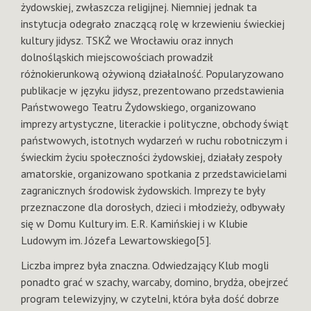
żydowskiej, zwłaszcza religijnej. Niemniej jednak ta
instytucja odegrało znaczącą rolę w krzewieniu świeckiej
kultury jidysz. TSKŻ we Wrocławiu oraz innych
dolnośląskich miejscowościach prowadził
różnokierunkową ożywioną działalność. Popularyzowano
publikacje w języku jidysz, prezentowano przedstawienia
Państwowego Teatru Żydowskiego, organizowano
imprezy artystyczne, literackie i polityczne, obchody świąt
państwowych, istotnych wydarzeń w ruchu robotniczym i
świeckim życiu społeczności żydowskiej, działały zespoły
amatorskie, organizowano spotkania z przedstawicielami
zagranicznych środowisk żydowskich. Imprezy te były
przeznaczone dla dorosłych, dzieci i młodzieży, odbywały
się w Domu Kultury im. E.R. Kamińskiej i w Klubie
Ludowym im. Józefa Lewartowskiego[5].
Liczba imprez była znaczna. Odwiedzający Klub mogli
ponadto grać w szachy, warcaby, domino, brydża, obejrzeć
program telewizyjny, w czytelni, która była dość dobrze