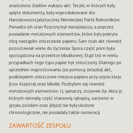
znaleziono śladów wykazu akt. Teczki, w których były
spięte dokumenty, były wyprodukowane dla
Narodowosocjalistycznej Niemieckiej Partii Robotników.
Ponadto ich stan fizyczny był nienajlepszy, a poprzez
posiadanie metalowych elementów, które były pokryte
rdzą nastąpiło zniszczenie papieru. Sam stan akt również
pozostawiał wiele do życzenia. Spora część pism była
sporządzona na przebitce bibułkowej. Stąd też w wielu
przypadkach tego typu papier był zniszczony. Dlatego po
uprzednim wyprostowaniu (za pomocą żelazka) akt,
podklejałem zniszczone miejsca papieru przy użyciu kleju
(tzw. klajstra) oraz bibułki. Pozbyłem się również
metalowych elementów, tj. spinaczy, zszywek itp. Akta (z
których niemałą część stanowią rękopisy, zarówno w
języku polskim oraz jidysz) nie były ułożone
chronologicznie, nie posiadały także numeracji.
ZAWARTOŚĆ ZESPOŁU