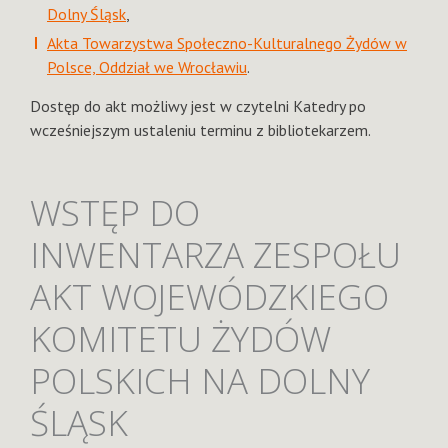
Dolny Śląsk
,
Akta Towarzystwa Społeczno-Kulturalnego Żydów w
Polsce, Oddział we Wrocławiu
.
Dostęp do akt możliwy jest w czytelni Katedry po
wcześniejszym ustaleniu terminu z bibliotekarzem.
WSTĘP DO
INWENTARZA ZESPOŁU
AKT WOJEWÓDZKIEGO
KOMITETU ŻYDÓW
POLSKICH NA DOLNY
ŚLĄSK