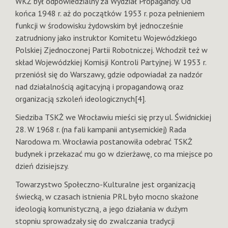
WKŻ był odpowiedzialny za Wydział Propagandy. Od
końca 1948 r. aż do początków 1953 r. poza pełnieniem
funkcji w środowisku żydowskim był jednocześnie
zatrudniony jako instruktor Komitetu Wojewódzkiego
Polskiej Zjednoczonej Partii Robotniczej. Wchodził też w
skład Wojewódzkiej Komisji Kontroli Partyjnej. W 1953 r.
przeniósł się do Warszawy, gdzie odpowiadał za nadzór
nad działalnością agitacyjną i propagandową oraz
organizacją szkoleń ideologicznych[4].
Siedziba TSKŻ we Wrocławiu mieści się przy ul. Świdnickiej
28. W 1968 r. (na fali kampanii antysemickiej) Rada
Narodowa m. Wrocławia postanowiła odebrać TSKŻ
budynek i przekazać mu go w dzierżawę, co ma miejsce po
dzień dzisiejszy.
Towarzystwo Społeczno-Kulturalne jest organizacją
świecką, w czasach istnienia PRL było mocno skażone
ideologią komunistyczną, a jego działania w dużym
stopniu sprowadzały się do zwalczania tradycji