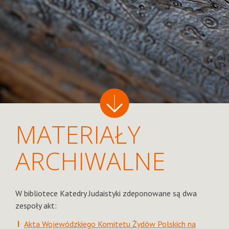
MATERIAŁY
ARCHIWALNE
W bibliotece Katedry Judaistyki zdeponowane są dwa
zespoły akt:
Akta Wojewódzkiego Komitetu Żydów Polskich na