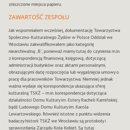
zniszczone miejsca papieru.
ZAWARTOŚĆ ZESPOŁU
Jak wspomniałem wcześniej, dokumentację Towarzystwa
Społeczno-Kulturalnego Żydów w Polsce Oddział we
Wrocławiu zakwalifikowałem jako kategorię
niearchiwalną „B”, ponieważ mamy tutaj do czynienia m.in.
z korespondencją finansową, księgową, dotyczącą
administracji budynków oraz aktami personalnymi,
obrazującymi datę rozpoczęcia lub wygaśnięcia umowy o
pracę dla pracowników Towarzystwa. Niemniej jednak
ważna wydaje się korespondencja ukazująca sferę
kulturalną TSKŻ – m.in. korespondencja dotycząca
działalności Domu Kultury im. Estery Racheli Kamińskiej
bądź Ludowego Domu Kultury im. Karola
Lewartowskiego. Również istotne z punktu widzenia
badaczy historii TSKŻ we Wrocławiu są protokoły i
sprawozdania Zarządu Koła Kobiet. Są tutaj