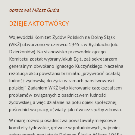
opracował Miłosz Gudra
DZIEJE AKTOTWÓRCY
Wojewódzki Komitet Żydów Polskich na Dolny Śląsk
(WKŻ) utworzono w czerwcu 1945 r. w Rychbachu (ob.
Dzierżoniów). Na stanowisko przewodniczącego
Komitetu został wybrany Jakub Egit, zaś sekretarzem
generalnym obwołano Ignacego Kuczyńskiego. Naczelna
rezolucja aktu powstania brzmiała: „przywrócić ocalałą
ludność żydowską do życia w ramach państwowości
polskiej”. Zadaniem WKŻ było kierowanie całokształtem
problemów związanych z osadnictwem ludności
żydowskiej, a więc działanie na polu opieki społecznej,
pośrednictwa pracy, oświaty, jak również służby zdrowia.
W miarę rozwoju osadnictwa powstawały miejscowe
komitety żydowskie, głównie w południowych, najmniej
zniszczonych powiatach Dolnego Śląska. W lipcu 1945 r.