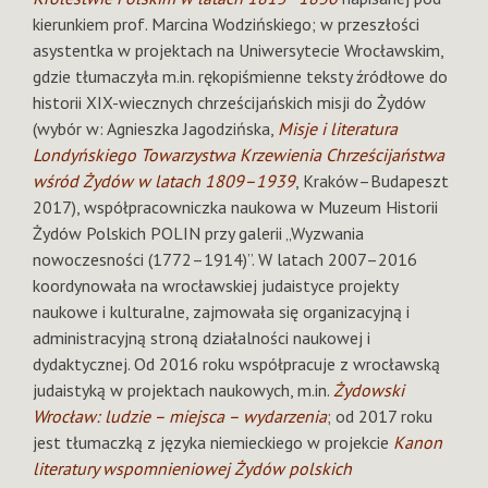
kierunkiem prof. Marcina Wodzińskiego; w przeszłości
asystentka w projektach na Uniwersytecie Wrocławskim,
gdzie tłumaczyła m.in. rękopiśmienne teksty źródłowe do
historii XIX-wiecznych chrześcijańskich misji do Żydów
(wybór w: Agnieszka Jagodzińska,
Misje i literatura
Londyńskiego Towarzystwa Krzewienia Chrześcijaństwa
wśród Żydów w latach 1809–1939
, Kraków–Budapeszt
2017), współpracowniczka naukowa w Muzeum Historii
Żydów Polskich POLIN przy galerii „Wyzwania
nowoczesności (1772–1914)”. W latach 2007–2016
koordynowała na wrocławskiej judaistyce projekty
naukowe i kulturalne, zajmowała się organizacyjną i
administracyjną stroną działalności naukowej i
dydaktycznej. Od 2016 roku współpracuje z wrocławską
judaistyką w projektach naukowych, m.in.
Żydowski
Wrocław: ludzie – miejsca – wydarzenia
; od 2017 roku
jest tłumaczką z języka niemieckiego w projekcie
Kanon
literatury wspomnieniowej Żydów polskich