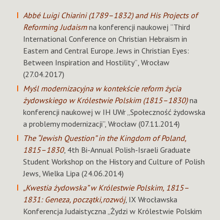
Abbé Luigi Chiarini (1789–1832) and His Projects of
Reforming Judaism
na konferencji naukowej
“Third
International Conference on Christian Hebraism in
Eastern and Central Europe. Jews in Christian Eyes:
Between Inspiration and Hostility”
, Wrocław
(27.04.2017)
Myśl modernizacyjna w kontekście reform życia
żydowskiego w Królestwie Polskim (1815–1830)
na
konferencji naukowej w IH UWr „Społeczność żydowska
a problemy modernizacji”, Wrocław (07.11.2014)
The “Jewish Question” in the Kingdom of Poland,
1815–1830
, 4th Bi-Annual Polish-Israeli Graduate
Student Workshop on the History and Culture of Polish
Jews, Wielka Lipa (24.06.2014)
„Kwestia żydowska” w Królestwie Polskim, 1815–
1831: Geneza, początki,rozwój
, IX Wrocławska
Konferencja Judaistyczna „Żydzi w Królestwie Polskim