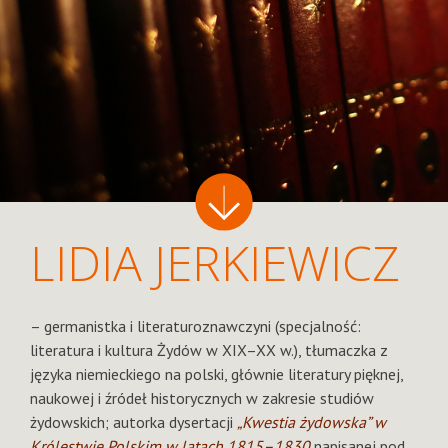
LIDIA JERKIEWICZ
– germanistka i literaturoznawczyni (specjalność:
literatura i kultura Żydów w XIX–XX w.), tłumaczka z
języka niemieckiego na polski, głównie literatury pięknej,
naukowej i źródeł historycznych w zakresie studiów
żydowskich; autorka dysertacji
„Kwestia żydowska” w
Królestwie Polskim w latach 1815–1830
napisanej pod