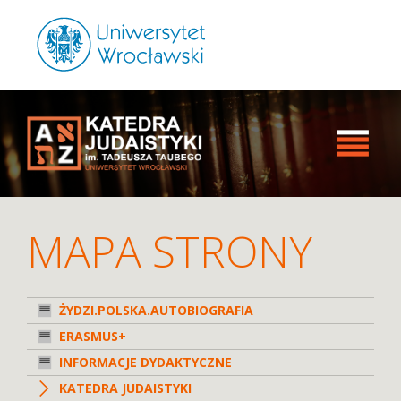
MAPA STRONY
ŻYDZI.POLSKA.AUTOBIOGRAFIA
ERASMUS+
INFORMACJE DYDAKTYCZNE
KATEDRA JUDAISTYKI