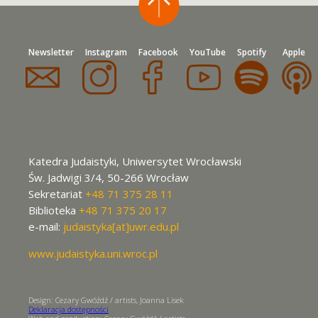
Newsletter
Instagram
Facebook
YouTube
Spotify
Apple
Katedra Judaistyki, Uniwersytet Wrocławski
Św. Jadwigi 3/4, 50-266 Wrocław
Sekretariat
+48 71 375 28 11
Biblioteka
+48 71 375 20 17
e-mail:
judaistyka[at]uwr.edu.pl
www.judaistyka.uni.wroc.pl
Design: Cezary Gwóźdź / artists, Joanna Lisek
Deklaracja dostępności