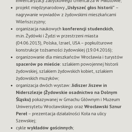
inwentaryzacji zabytkowego cmentarza w Mikulowie;
projekt międzynarodowy
„Usłyszeć głos historii”
–
nagrywanie wywiadów z żydowskimi mieszkańcami
Wileńszczyzny;
organizacja naukowych
konferencji studenckich
,
m.in. Żydówki i Żydzi w przestrzeni miasta
(04.06.2013), Polska, Izrael, USA – popkulturowe
konstrukcje tożsamości żydowskiej (19.04.2016);
organizowanie dla mieszkańców Wrocławia i turystów
spacerów po mieście
: szlakiem powojennej historii
żydowskiej, szlakiem żydowskich kobiet, szlakiem
żydowskich muzyków;
organizacja dwóch wystaw:
Jidiszer Jiszew in
Niderszlezje (Żydowskie osadnictwo na Dolnym
Śląsku)
pokazywanej w Gmachu Głównym i Muzeum
Uniwersytetu Wrocławskiego oraz
Wrocławski Sznur
Pereł
– prezentacja działalności Koła na ulicy
Szewskiej;
cykle
wykładów gościnnych
;