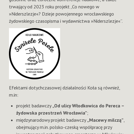
trwający od 2023 roku projekt „Co nowego w
»Niderszlezje«? Dzieje powojennego wrocławskiego
żydowskiego czasopisma i wydawnictwa »Niderszlezje«”.
Efektami dotychczasowej działalności Koła są również,
m.in:
projekt badawczy
„Od ulicy Włodkowica do Pereca –
żydowska przestrzeń Wrocławia”
;
międzynarodowy projekt badawczy
„Macewy milczą”
,
obejmujący m.in. polsko-czeską współpracę przy