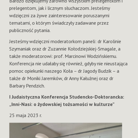
Bardzo dziękujemy zarówno wszystkim prelegentkom i
prelegentom, jak i licznym słuchaczom. Jesteśmy
wdzięczni za żywe zainteresowanie poruszanymi
tematami, o którym świadczyły zadawane przez
publiczność pytania.
Jesteśmy wdzięczni moderatorkom paneli: dr Karolinie
Szymaniak oraz dr Zuzannie Kołodziejskiej-Smagale, a
także moderatorowi: prof. Marcinowi Wodzińskiemu.
Konferencja nie udałaby się również, gdyby nie nieustająca
pomoc opiekunki naszego Koła – dr Jagody Budzik – a
także dr Moniki Jaremków, dr Anny Kałużnej oraz dr
Barbary Pendzich.
I Judaistyczna Konferencja Studencko-Doktorancka:
„Inni-Nasi: o żydowskiej tożsamości w kulturze”
25 maja 2023 r.