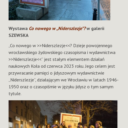
Wystawa
Co nowego w „Niderszlezje”?
w galerii
SZEWSKA
„Co nowego w >>Niderszlezje<<? Dzieje powojennego
wrocławskiego żydowskiego czasopisma i wydawnictwa
>>Niderszlezje<<” jest stałym elementem działań
naukowych Koła od czerwca 2023 roku. Jego celem jest
przywracanie pamięci o jidyszowym wydawnictwie
„Niderszlezje”, działającym we Wrocławiu w latach 1946-
1950 oraz o czasopiśmie w języku jidysz o tym samym
tytule.