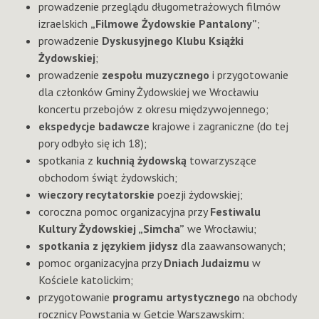
prowadzenie przeglądu długometrażowych filmów
izraelskich
„Filmowe Żydowskie Pantalony”
;
prowadzenie
Dyskusyjnego Klubu Książki
Żydowskiej
;
prowadzenie
zespołu muzycznego
i przygotowanie
dla członków Gminy Żydowskiej we Wrocławiu
koncertu przebojów z okresu międzywojennego;
ekspedycje badawcze
krajowe i zagraniczne (do tej
pory odbyło się ich 18);
spotkania z
kuchnią żydowską
towarzyszące
obchodom świąt żydowskich;
wieczory recytatorskie
poezji żydowskiej;
coroczna pomoc organizacyjna przy
Festiwalu
Kultury Żydowskiej „Simcha”
we Wrocławiu;
spotkania z językiem jidysz
dla zaawansowanych;
pomoc organizacyjna przy
Dniach Judaizmu
w
Kościele katolickim;
przygotowanie
programu artystycznego
na obchody
rocznicy Powstania w Getcie Warszawskim;