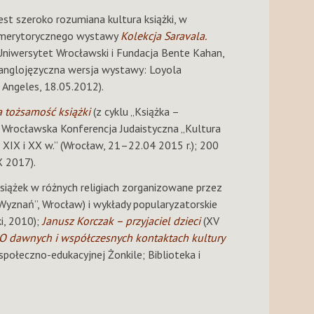
st szeroko rozumiana kultura książki, w
a merytorycznego wystawy
Kolekcja Saravala.
Uniwersytet Wrocławski i Fundacja Bente Kahan,
anglojęzyczna wersja wystawy: Loyola
 Angeles, 18.05.2012).
 tożsamość książki
(z cyklu „Książka –
 Wrocławska Konferencja Judaistyczna „Kultura
XIX i XX w.” (Wrocław, 21–22.04 2015 r.); 200
X 2017).
 książek w różnych religiach zorganizowane przez
yznań”, Wrocław) i wykłady popularyzatorskie
i, 2010);
Janusz Korczak – przyjaciel dzieci
(XV
O dawnych i współczesnych kontaktach kultury
społeczno-edukacyjnej Żonkile; Biblioteka i