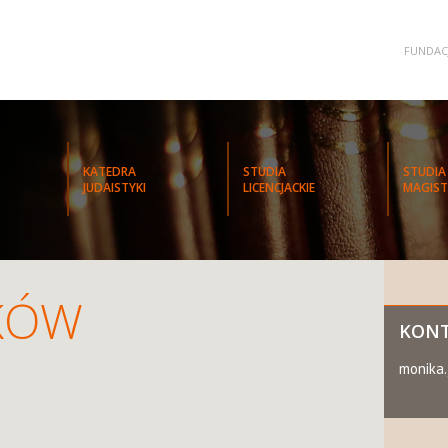
FUNDAC
KATEDRA
STUDIA
STUDIA
JUDAISTYKI
LICENCJACKIE
MAGIST
KÓW
KON
monika.