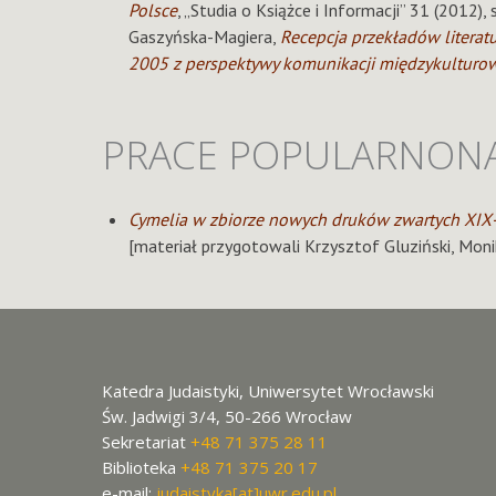
Polsce
, „Studia o Książce i Informacji” 31 (2012)
Gaszyńska-Magiera,
Recepcja przekładów literat
2005 z perspektywy komunikacji międzykulturo
PRACE POPULARNON
Cymelia w zbiorze nowych druków zwartych XIX–
[materiał przygotowali Krzysztof Gluziński, Mo
Katedra Judaistyki, Uniwersytet Wrocławski
Św. Jadwigi 3/4, 50-266 Wrocław
Sekretariat
+48 71 375 28 11
Biblioteka
+48 71 375 20 17
e-mail:
judaistyka[at]uwr.edu.pl