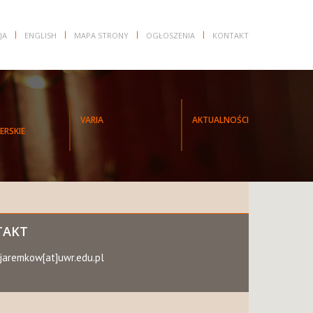
JA
ENGLISH
MAPA STRONY
OGŁOSZENIA
KONTAKT
VARIA
AKTUALNOŚCI
ERSKIE
TAKT
jaremkow[at]uwr.edu.pl