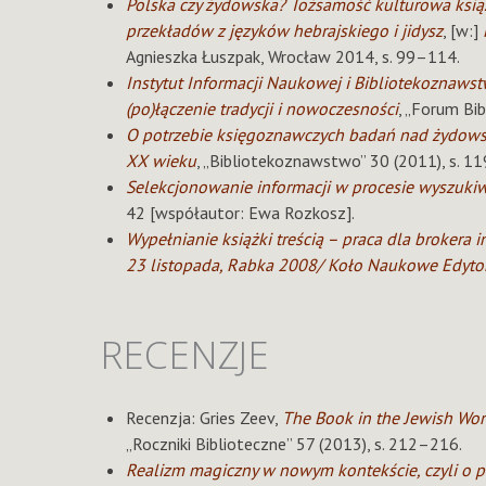
Polska czy żydowska? Tożsamość kulturowa książk
przekładów z języków hebrajskiego i jidysz
, [w:]
Agnieszka Łuszpak, Wrocław 2014, s. 99–114.
Instytut Informacji Naukowej i Bibliotekoznaws
(po)łączenie tradycji i nowoczesności
, „Forum Bi
O potrzebie księgoznawczych badań nad żydowsk
XX wieku
, „Bibliotekoznawstwo” 30 (2011), s. 1
Selekcjonowanie informacji w procesie wyszuk
42 [współautor: Ewa Rozkosz].
Wypełnianie książki treścią – praca dla brokera i
23 listopada, Rabka 2008/ Koło Naukowe Edyto
RECENZJE
Recenzja: Gries Zeev,
The Book in the Jewish W
„Roczniki Biblioteczne” 57 (2013), s. 212–216.
Realizm magiczny w nowym kontekście, czyli o pr