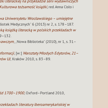
i literackiej na przykładzie serii wydawniczych
Kulturowa tożsamość książki
, red. Anna Cisło i
twa Uniwersytetu Wrocławskiego – umiejętne
bliotek Medycznych” 6 (2013) nr 2, s. 178–187.
ą książką literacką w polskich przekładach w
19–132.
iwawczym
, „Nowa Biblioteka” (2010), nr 1, s. 31–
nformacji
, [w:]
Warsztaty Młodych Edytorów, 21–
rów UJ
, Kraków 2010, s. 83–89.
orld 1700–1900
, Oxford–Portland 2010,
zekładach literatury iberoamerykańskiej w