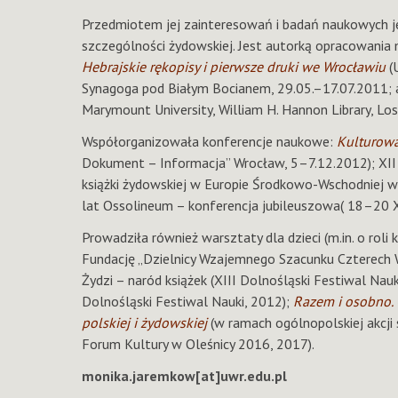
Przedmiotem jej zainteresowań i badań naukowych je
szczególności żydowskiej. Jest autorką opracowani
Hebrajskie rękopisy i pierwsze druki we Wrocławiu
(
Synagoga pod Białym Bocianem, 29.05.–17.07.2011; 
Marymount University, William H. Hannon Library, Los
Współorganizowała konferencje naukowe:
Kulturowa
Dokument – Informacja” Wrocław, 5–7.12.2012); XII
książki żydowskiej w Europie Środkowo-Wschodniej w 
lat Ossolineum – konferencja jubileuszowa( 18–20 
Prowadziła również warsztaty dla dzieci (m.in. o roli
Fundację „Dzielnicy Wzajemnego Szacunku Czterech W
Żydzi – naród książek (XIII Dolnośląski Festiwal Nauk
Dolnośląski Festiwal Nauki, 2012);
Razem i osobno. 
polskiej i żydowskiej
(w ramach ogólnopolskiej akcji 
Forum Kultury w Oleśnicy 2016, 2017).
monika.jaremkow[at]uwr.edu.pl