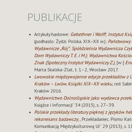
PUBLIKACJE
Artykuły hasłowe:
Gebethner i Wolff
;
Instytut Ksi
(podhasło: Żydzi. Polska. XIX–XX w.);
Państwowy 
Wydawnicze „Rój”
;
Spółdzielnia Wydawnicza Czyt
Dom Wydawniczy T. E. i M.)
;
Wydawnictwa Kościoł
Znak (Społeczny Instytut Wydawniczy Z.)
, [w:]
Enc
Marta Skalska-Zlat, t. 1–2, Wrocław 2017.
Lwowskie międzywojenne edycje przekładów z liter
Kraków – Lwów. Książki XIX–XX wieku
, red. Sab
Kraków 2016.
Wydawnictwo Dolnośląskie jako wydawca przekła
Książce i Informacji” 34 (2015), s. 27–39.
Polskie przekłady literatury pięknej z języków he
rekonesans badawczy
, „Przekładaniec. Pismo K
Komunikacją Międzykulturową UJ” 29 (2015), s. 