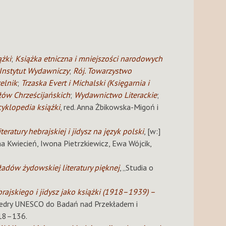
ążki
;
Książka etniczna i mniejszości narodowych
Instytut Wydawniczy
;
Rój. Towarzystwo
elnik
;
Trzaska Evert i Michalski (Księgarnia i
ów Chrześcijańskich
;
Wydawnictwo Literackie
;
yklopedia książki
, red. Anna Żbikowska-Migoń i
atury hebrajskiej i jidysz na język polski
, [w:]
ina Kwiecień, Iwona Pietrzkiewicz, Ewa Wójcik,
dów żydowskiej literatury pięknej
, „Studia o
brajskiego i jidysz jako książki (1918–1939) –
atedry UNESCO do Badań nad Przekładem i
118–136.