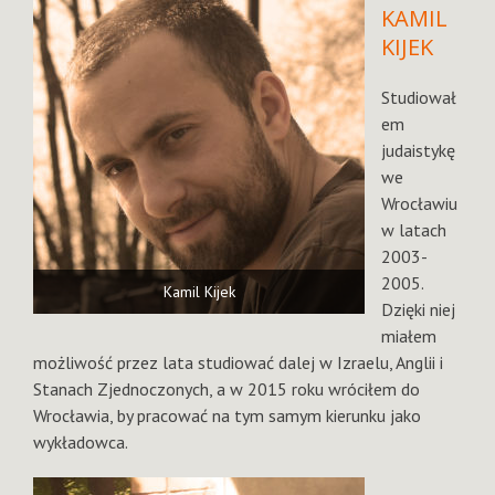
KAMIL
KIJEK
Studiował
em
judaistykę
we
Wrocławiu
w latach
2003-
2005.
Kamil Kijek
Dzięki niej
miałem
możliwość przez lata studiować dalej w Izraelu, Anglii i
Stanach Zjednoczonych, a w 2015 roku wróciłem do
Wrocławia, by pracować na tym samym kierunku jako
wykładowca.