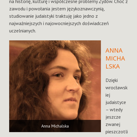
na historię, kulturę i współczesne problemy Żydów. Choć z
zawodu i powołania jestem językoznawczynią,
studiowanie judaistyki traktuję jako jedno z
najważniejszych i najowocniejszych doświadczeń
uczelnianych.
ANNA
MICHA
LSKA
Dzięki
wrocławsk
iej
judaistyce
– wtedy
jeszcze
zwanej
Anna Michalska
pieszczotli