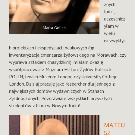
znych
ludzi,
uczestnicz
yłam w
Marta Goljan
wielu
niezwykłyc
h projektach i ekspedycjach naukowych (np.
inwentaryzacja cmentarza żydowskiego na Morawach, czy
wyprawa szlakiem chasydzkim), miałam okazję
współpracować z Muzeum Historii Żydów Polskich
POLIN, Jewish Museum London czy University College
London. Dzisiaj pracuję jako researcher dla jednego z
największych domów wydawniczych w Stanach
Zjednoczonych. Pozdrawiam wszystkich przyszłych
studentów z biura w Nowym Jorku!
MATEU
SZ