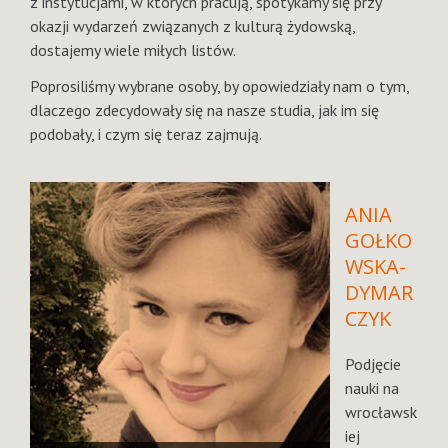
z instytucjami, w których pracują, spotykamy się przy
okazji wydarzeń związanych z kulturą żydowską,
dostajemy wiele miłych listów.
Poprosiliśmy wybrane osoby, by opowiedziały nam o tym,
dlaczego zdecydowały się na nasze studia, jak im się
podobały, i czym się teraz zajmują.
ANIA
GOŁKO
WSKA-
DYMAR
CZYK
Podjęcie
nauki na
wrocławsk
iej