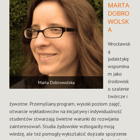
MARTA
DOBRO
WOLSK
A
Wrocławsk
ą
judaistykę
wspomina
m jako
środowisk
Marta Dobrowolska
o szalenie
twórcze i
żywotne. Przemyślany program, wysoki poziom zajęć,
otwarcie wykładowców na inicjatywy i indywidualność
studentów stwarzają świetne warunki do rozwijania
zainteresowań. Studia żydowskie wzbogaciły moją
wiedzę, ale też pomogły wykształcić dojrzałe spojrzenie