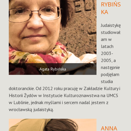
RYBIŃS
KA
Judaistykę
studiował
am w
latach
2003-
2005, a
następnie
Agata Rybińska
podjęłam
studia
doktoranckie. Od 2012 roku pracuję w Zakładzie Kultury i
Historii Żydów w Instytucie Kulturoznawstwa na UMCS
w Lublinie, jednak myślami i sercem nadal jestem z
wrocławską judaistyką.
ANNA