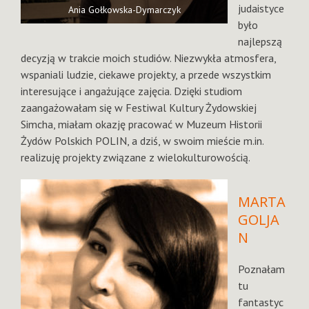
judaistyce
Ania Gołkowska-Dymarczyk
było
najlepszą
decyzją w trakcie moich studiów. Niezwykła atmosfera,
wspaniali ludzie, ciekawe projekty, a przede wszystkim
interesujące i angażujące zajęcia. Dzięki studiom
zaangażowałam się w Festiwal Kultury Żydowskiej
Simcha, miałam okazję pracować w Muzeum Historii
Żydów Polskich POLIN, a dziś, w swoim mieście m.in.
realizuję projekty związane z wielokulturowością.
MARTA
GOLJA
N
Poznałam
tu
fantastyc