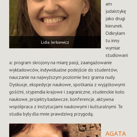
am
judaistykę
jako drugi
kierunek.
Odkryłam
tu inny
Lidia Jerkiewicz
wymiar
studiowani
a: program skrojony na miarę pasji, zaangażowanie
wykładowców, indywidualne podejście do studentów,
nauczanie na najwyższym poziomie bez grama nudy.
Dyskusje, ekspedycje naukowe, spotkania z wyjątkowymi
gośćmi, stypendia krajowe i zagraniczne, studenckie koło
naukowe, projekty badawcze, konferencje, aktywna
współpraca z instytucjami naukowymi i kulturalnymi. Te
studia były dla mnie prawdziwą przygodą.
AGATA