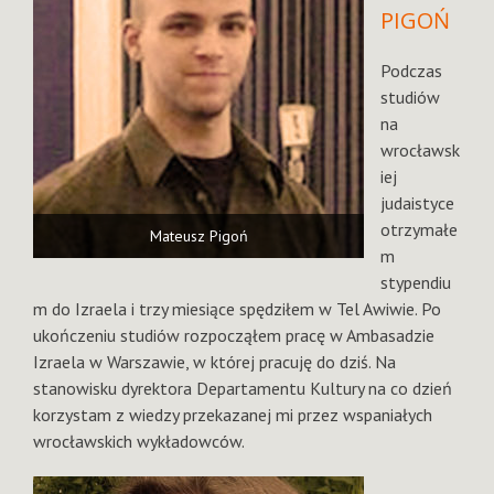
PIGOŃ
Podczas
studiów
na
wrocławsk
iej
judaistyce
otrzymałe
Mateusz Pigoń
m
stypendiu
m do Izraela i trzy miesiące spędziłem w Tel Awiwie. Po
ukończeniu studiów rozpocząłem pracę w Ambasadzie
Izraela w Warszawie, w której pracuję do dziś. Na
stanowisku dyrektora Departamentu Kultury na co dzień
korzystam z wiedzy przekazanej mi przez wspaniałych
wrocławskich wykładowców.