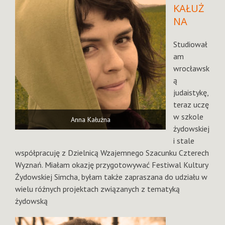
KAŁUŻ
NA
Studiował
am
wrocławsk
ą
judaistykę,
teraz uczę
w szkole
Anna Kałużna
żydowskiej
i stale
współpracuję z Dzielnicą Wzajemnego Szacunku Czterech
Wyznań. Miałam okazję przygotowywać Festiwal Kultury
Żydowskiej Simcha, byłam także zapraszana do udziału w
wielu różnych projektach związanych z tematyką
żydowską