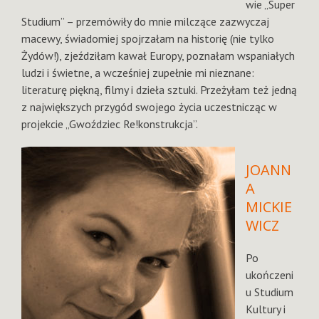
wie „Super
Studium” – przemówiły do mnie milczące zazwyczaj
macewy, świadomiej spojrzałam na historię (nie tylko
Żydów!), zjeździłam kawał Europy, poznałam wspaniałych
ludzi i świetne, a wcześniej zupełnie mi nieznane:
literaturę piękną, filmy i dzieła sztuki. Przeżyłam też jedną
z największych przygód swojego życia uczestnicząc w
projekcie „Gwoździec Re!konstrukcja”.
JOANN
A
MICKIE
WICZ
Po
ukończeni
u Studium
Kultury i