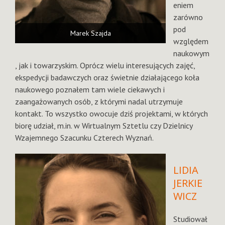
eniem
zarówno
pod
Marek Szajda
względem
naukowym
, jak i towarzyskim. Oprócz wielu interesujących zajęć,
ekspedycji badawczych oraz świetnie działającego koła
naukowego poznałem tam wiele ciekawych i
zaangażowanych osób, z którymi nadal utrzymuje
kontakt. To wszystko owocuje dziś projektami, w których
biorę udział, m.in. w Wirtualnym Sztetlu czy Dzielnicy
Wzajemnego Szacunku Czterech Wyznań.
LIDIA
JERKIE
WICZ
Studiował