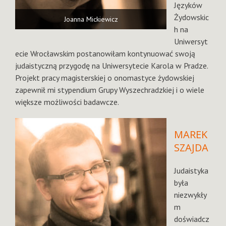
Języków
Żydowskic
Joanna Mickiewicz
h na
Uniwersyt
ecie Wrocławskim postanowiłam kontynuować swoją
judaistyczną przygodę na Uniwersytecie Karola w Pradze.
Projekt pracy magisterskiej o onomastyce żydowskiej
zapewnił mi stypendium Grupy Wyszechradzkiej i o wiele
większe możliwości badawcze.
MAREK
SZAJDA
Judaistyka
była
niezwykły
m
doświadcz