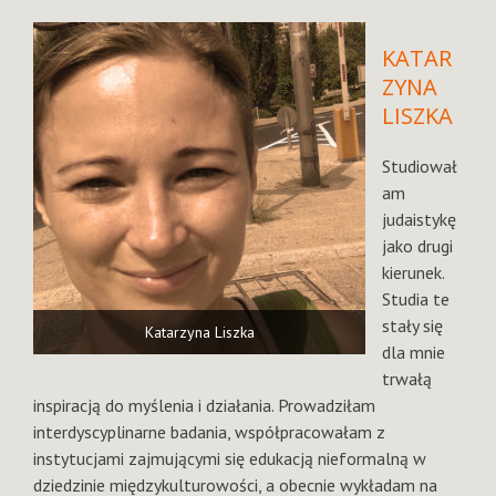
KATAR
ZYNA
LISZKA
Studiował
am
judaistykę
jako drugi
kierunek.
Studia te
stały się
Katarzyna Liszka
dla mnie
trwałą
inspiracją do myślenia i działania. Prowadziłam
interdyscyplinarne badania, współpracowałam z
instytucjami zajmującymi się edukacją nieformalną w
dziedzinie międzykulturowości, a obecnie wykładam na