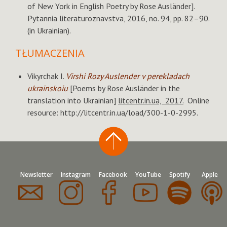
of New York in English Poetry by Rose Ausländer].
Pytannia literaturoznavstva, 2016, no. 94, pp. 82–90.
(in Ukrainian).
TŁUMACZENIA
Vikyrchak I.
Virshi
Rozy Auslender v perekladach
ukrainskoiu
[Poems by Rose Ausländer in the
translation into Ukrainian]
litcentr.in.ua, 2017.
Online
resource: http://litcentr.in.ua/load/300-1-0-2995.
Newsletter
Instagram
Facebook
YouTube
Spotify
Apple