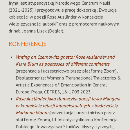
Iryna jest stypendystką Narodowego Centrum Nauki
(2021-2025) i przygotowuje pracę doktorską „Ewolucja
kobiecości w poezji Rose Ausländer w kontekście
wielojęzyczności autorki” oraz z promotorem naukowym
dr hab. Joanna Lisek (Degler).
KONFERENCJE
Writing on Czernowitz ghetto: Rose Ausländer and
Klara Blum as poetesses of different continents
(prezentacja i uczestnictwo przez platformę Zoom),
Displacements: Women’s Transnational Trajectories &
Artistic Experiences of Emancipation in Central
Europe. Praga, CEFRES, 16-17.03.2023.
Rose Ausländer jako tłumaczka poezji Icyka Mangera
w kontekście relacji intertekstualnych z twórczością
Marianne Moore
(prezentacja i uczestnictwo przez
platformę Zoom), III Interdyscyplinarna Konferencja
Polskiego Towarzystwa Studiów Jidyszystycznych,