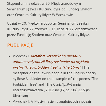
Stypendium na udział w 20. Międzynarodowym
Seminarium Języka i Kultury Jidysz od Fundacji Shalom
oraz Centrum Kultury Jidysz W Warszawie.
Udział w 20. Międzynarodowym Seminarium Języka i
Kultury Jidysz 27 czerwca – 15 lipca 2022, organizowane
przez Fundację Sholem oraz Centrum Kultury Jidysz.
PUBLIKACJE
Vikyrchak I.
Metafora yevreiskoho narodu v
anhlomovniy poezii Rozy Auslender na prykladi
virshiv ”The Forbidden Tree” ta “The Clinic”
[The
metaphor of the Jewish people in the English poetry
by Rose Ausländer on the example of the poems “The
Forbidden Tree” and “The Clinic”]. „Pytannia
literaturoznavstva”, 2017, no.93, pp. 106-115 (in
Ukrainian).
Vikyrchak I. А. Motiv matieri v angloiezychni poeziї