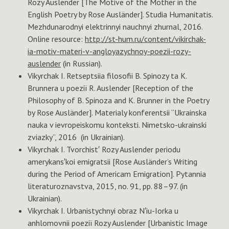
Rozy Auslender [The Motive of the Mother in the
English Poetry by Rose Ausländer]. Studia Humanitatis.
Mezhdunarodnyi elektrinnyi nauchnyi zhurnal, 2016.
Online resource:
http://st-hum.ru/content/vikirchak-
ia-motiv-materi-v-angloyazychnoy-poezii-rozy-
auslender
(in Russian).
Vikyrchak I. Retseptsiia filosofii B. Spinozy ta K.
Brunnera u poeziï R. Auslender [Reception of the
Philosophy of B. Spinoza and K. Brunner in the Poetry
by Rose Ausländer]. Materialy konferentsii “Ukrainska
nauka v ievropeiskomu konteksti. Nimetsko-ukrainski
zviazky”, 2016 (in Ukrainian).
Vikyrchak I. Tvorchist′ Rozy Auslender periodu
amerykans′koi emigratsii [Rose Ausländer’s Writing
during the Period of Americam Emigration]. Pytannia
literaturoznavstva, 2015, no. 91, pp. 88–97. (in
Ukrainian).
Vikyrchak I. Urbanistychnyi obraz N′iu-Iorka u
anhlomovnii poeziï Rozy Auslender [Urbanistiс Image