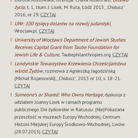
życia
, t. 1, tłum. J. Lisek, M. Ruta, Łódź 2015, „Chidusz”
2016, nr 29.
CZYTAJ
UWr: 100 tysięcy dolarów na rozwój judaistyki
,
Wroclaw.pl.
CZYTAJ
University of Wrocław’s Department of Jewish Studies
Receives Capital Grant from Taube Foundation for
Jewish Life & Culture
, Taubephilanthropies.org.
CZYTAJ
Londyńskie Towarzystwo Krzewienia Chrześcijaństwa
wśród Żydów
, rozmowa z Agnieszką Jagodzińską
(Michał Bojanowski), „Chidusz”, 2015 nr 10, s. 18-21.
CZYTAJ
Someone’s or Shared: Who Owns Heritage
, dyskusja z
udziałem Joanny Lisek w ramach programu
publicznego Dni żydowskie w Ratuszu: (Nie)Pokazana
przeszłość w muzeach Europy Wschodniej, Centrum
Historii Miejskiej Europy Środkowo-Wschodniej, Lwów
(28.07.2015).
CZYTAJ