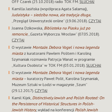
OFF Czarek (25.10.2018) radio TOK FM.
SŁUCHAJ
Kamilla Jasińska (współpraca Agata Sałamaj),
Judaistyka – siedziba nowa, ale tradycja długa
,
„Przegląd Uniwersytecki online” (19.06.2018).
CZYTAJ
Joanna Dzikowska,
Biblioteka na Piasku już po
remoncie
, „Gazeta Wyborcza. Wrocław” (07.05.2018).
CZYTAJ
O wystawie
Montaże. Debora Vogel i nowa legenda
miasta
z kuratorami Pawłem Politem i Karoliną
Szymaniak rozmawia Patrycja Wanat w programie
„Kultura Osobista” w TOK FM (03.01.2018).
SŁUCHAJ
O wystawie
Montaże. Debora Vogel i nowa legenda
miasta
– kuratorzy Paweł Polit, Karolina Szymaniak,
Muzeum Sztuki w Łodzi w magazynie „Szum”
(29.12.2017).
CZYTAJ
Kamil Kijek,
Distinctively Jewish and Polish Rooted: On
the Persistence of Historical Structures in Polish-
Jewish History
, wykład na konferencji
Polish Jewish