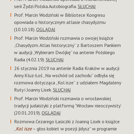
serii Żydzi.Polska.Autobiografia.
SŁUCHAJ
Prof. Marcin Wodziński w Bibliotece Kongresu
opowiada o historycznym atlasie chasydyzmu
(10.10.18).
OGLĄDAJ
Prof. Marcin Wodziński rozmawia o swojej książce
„Chasydyzm. Atlas historyczny” z Bartoszem Pankiem
w audycji „Wybieram Dwójkę” na antenie Polskiego
Radia (4.02.19).
SŁUCHAJ
26 stycznia 2019 na antenie Radia Kraków w audycji
Anny Kluz-Łoś „Na wschód od zachodu” odbyła się
rozmowa dotycząca „Kol isze” z udziałem Magdaleny
Ruty i Joanny Lisek.
SŁUCHAJ
Prof. Marcin Wodziński rozmawia o wrocławskiej
tradycji judaistyki z platformą 'Wrocław nieoczywisty’
(20.01.2019).
OGLĄDAJ
Rozmowa Cezarego Łasiczki z Joanną Lisek o książce
„
Kol isze
– głos kobiet w poezji jidysz” w programie