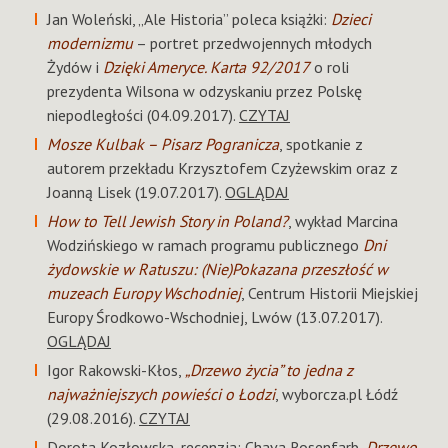
Jan Woleński, „Ale Historia” poleca książki:
Dzieci
modernizmu
– portret przedwojennych młodych
Żydów i
Dzięki Ameryce. Karta 92/2017
o roli
prezydenta Wilsona w odzyskaniu przez Polskę
niepodległości (04.09.2017).
CZYTAJ
Mosze Kulbak – Pisarz Pogranicza
, spotkanie z
autorem przekładu Krzysztofem Czyżewskim oraz z
Joanną Lisek (19.07.2017).
OGLĄDAJ
How to Tell Jewish Story in Poland?
, wykład Marcina
Wodzińskiego w ramach programu publicznego
Dni
żydowskie w Ratuszu: (Nie)Pokazana przeszłość w
muzeach Europy Wschodniej
, Centrum Historii Miejskiej
Europy Środkowo-Wschodniej, Lwów (13.07.2017).
OGLĄDAJ
Igor Rakowski-Kłos,
„Drzewo życia” to jedna z
najważniejszych powieści o Łodzi
, wyborcza.pl Łódź
(29.08.2016).
CZYTAJ
Dorota Kozłowska, recenzja: Chava Rosenfarb,
Drzewo