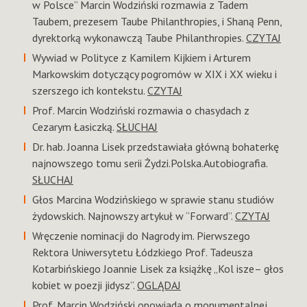
w Polsce” Marcin Wodziński rozmawia z Tadem
Taubem, prezesem Taube Philanthropies, i Shaną Penn,
dyrektorką wykonawczą Taube Philanthropies.
CZYTAJ
Wywiad w Polityce z Kamilem Kijkiem i Arturem
Markowskim dotyczący pogromów w XIX i XX wieku i
szerszego ich kontekstu.
CZYTAJ
Prof. Marcin Wodziński rozmawia o chasydach z
Cezarym Łasiczką.
SŁUCHAJ
Dr. hab. Joanna Lisek przedstawiała główną bohaterkę
najnowszego tomu serii Żydzi.Polska.Autobiografia.
SŁUCHAJ
Głos Marcina Wodzińskiego w sprawie stanu studiów
żydowskich. Najnowszy artykuł w “Forward”.
CZYTAJ
Wręczenie nominacji do Nagrody im. Pierwszego
Rektora Uniwersytetu Łódzkiego Prof. Tadeusza
Kotarbińskiego Joannie Lisek za książkę „Kol isze– głos
kobiet w poezji jidysz”.
OGLĄDAJ
Prof. Marcin Wodziński opowiada o monumentalnej