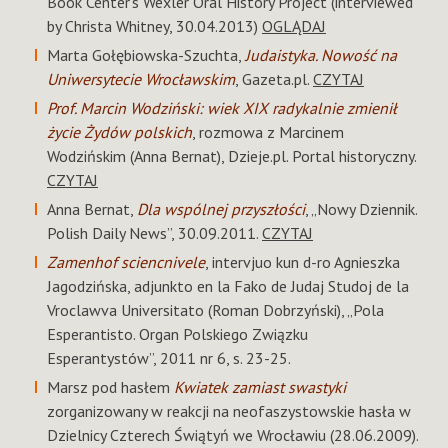
Book Center’s Wexler Oral History Project (interviewed
by Christa Whitney, 30.04.2013)
OGLĄDAJ
Marta Gołębiowska-Szuchta,
Judaistyka. Nowość na
Uniwersytecie Wrocławskim
, Gazeta.pl.
CZYTAJ
Prof. Marcin Wodziński: wiek XIX radykalnie zmienił
życie Żydów polskich
, rozmowa z Marcinem
Wodzińskim (Anna Bernat), Dzieje.pl. Portal historyczny.
CZYTAJ
Anna Bernat,
Dla wspólnej przyszłości
, „Nowy Dziennik.
Polish Daily News”, 30.09.2011.
CZYTAJ
Zamenhof sciencnivele
, intervjuo kun d-ro Agnieszka
Jagodzińska, adjunkto en la Fako de Judaj Studoj de la
Vroclawva Universitato (Roman Dobrzyński), „Pola
Esperantisto. Organ Polskiego Związku
Esperantystów”, 2011 nr 6, s. 23-25.
Marsz pod hasłem
Kwiatek zamiast swastyki
zorganizowany w reakcji na neofaszystowskie hasła w
Dzielnicy Czterech Świątyń we Wrocławiu (28.06.2009).