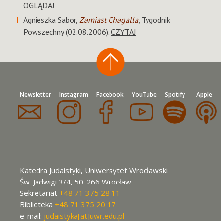
OGLĄDAJ
Agnieszka Sabor,
Zamiast Chagalla
, Tygodnik
Powszechny (02.08.2006).
CZYTAJ
Newsletter
Instagram
Facebook
YouTube
Spotify
Apple
Katedra Judaistyki, Uniwersytet Wrocławski
Św. Jadwigi 3/4, 50-266 Wrocław
Sekretariat
+48 71 375 28 11
Biblioteka
+48 71 375 20 17
e-mail:
judaistyka[at]uwr.edu.pl