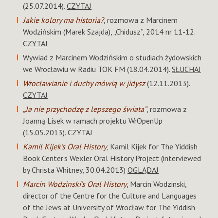
(25.07.2014).
CZYTAJ
Jakie kolory ma historia?
, rozmowa z Marcinem
Wodzińskim (Marek Szajda), „Chidusz”, 2014 nr 11-12.
CZYTAJ
Wywiad z Marcinem Wodzińskim o studiach żydowskich
we Wrocławiu w Radiu TOK FM (18.04.2014).
SŁUCHAJ
Wrocławianie i duchy mówią w jidysz
(12.11.2013).
CZYTAJ
„Ja nie przychodzę z lepszego świata”
, rozmowa z
Joanną Lisek w ramach projektu WrOpenUp
(15.05.2013).
CZYTAJ
Kamil Kijek’s Oral History
, Kamil Kijek for The Yiddish
Book Center’s Wexler Oral History Project (interviewed
by Christa Whitney, 30.04.2013)
OGLĄDAJ
Marcin Wodzinski’s Oral History
, Marcin Wodzinski,
director of the Centre for the Culture and Languages
of the Jews at University of Wrocław for The Yiddish