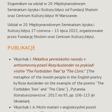
Stypendium na udział w 20. Międzynarodowym
Seminarium Języka i Kultury Jidysz od Fundacji Shalom
oraz Centrum Kultury Jidysz W Warszawie.
Udział w 20. Międzynarodowym Seminarium Języka i
Kultury Jidysz 27 czerwca – 15 lipca 2022, organizowane
przez Fundację Sholem oraz Centrum Kultury Jidysz.
PUBLIKACJE
Vikyrchak I.
Metafora yevreiskoho narodu v
anhlomovniy poezii Rozy Auslender na prykladi
virshiv ”The Forbidden Tree” ta “The Clinic”
[The
metaphor of the Jewish people in the English poetry
by Rose Ausländer on the example of the poems “The
Forbidden Tree” and “The Clinic”]. „Pytannia
literaturoznavstva”, 2017, no.93, pp. 106-115 (in
Ukrainian).
Vikyrchak I. А. Motiv matieri v angloiezychni poeziї