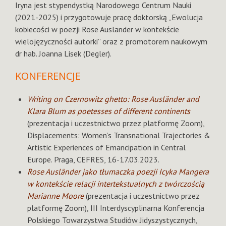
Iryna jest stypendystką Narodowego Centrum Nauki
(2021-2025) i przygotowuje pracę doktorską „Ewolucja
kobiecości w poezji Rose Ausländer w kontekście
wielojęzyczności autorki” oraz z promotorem naukowym
dr hab. Joanna Lisek (Degler).
KONFERENCJE
Writing on Czernowitz ghetto: Rose Ausländer and
Klara Blum as poetesses of different continents
(prezentacja i uczestnictwo przez platformę Zoom),
Displacements: Women’s Transnational Trajectories &
Artistic Experiences of Emancipation in Central
Europe. Praga, CEFRES, 16-17.03.2023.
Rose Ausländer jako tłumaczka poezji Icyka Mangera
w kontekście relacji intertekstualnych z twórczością
Marianne Moore
(prezentacja i uczestnictwo przez
platformę Zoom), III Interdyscyplinarna Konferencja
Polskiego Towarzystwa Studiów Jidyszystycznych,