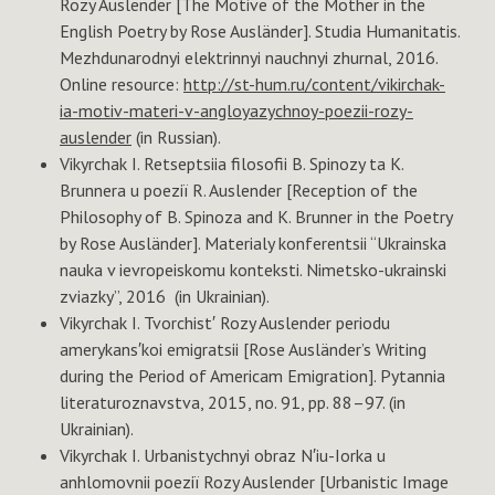
Rozy Auslender [The Motive of the Mother in the
English Poetry by Rose Ausländer]. Studia Humanitatis.
Mezhdunarodnyi elektrinnyi nauchnyi zhurnal, 2016.
Online resource:
http://st-hum.ru/content/vikirchak-
ia-motiv-materi-v-angloyazychnoy-poezii-rozy-
auslender
(in Russian).
Vikyrchak I. Retseptsiia filosofii B. Spinozy ta K.
Brunnera u poeziï R. Auslender [Reception of the
Philosophy of B. Spinoza and K. Brunner in the Poetry
by Rose Ausländer]. Materialy konferentsii “Ukrainska
nauka v ievropeiskomu konteksti. Nimetsko-ukrainski
zviazky”, 2016 (in Ukrainian).
Vikyrchak I. Tvorchist′ Rozy Auslender periodu
amerykans′koi emigratsii [Rose Ausländer’s Writing
during the Period of Americam Emigration]. Pytannia
literaturoznavstva, 2015, no. 91, pp. 88–97. (in
Ukrainian).
Vikyrchak I. Urbanistychnyi obraz N′iu-Iorka u
anhlomovnii poeziï Rozy Auslender [Urbanistiс Image