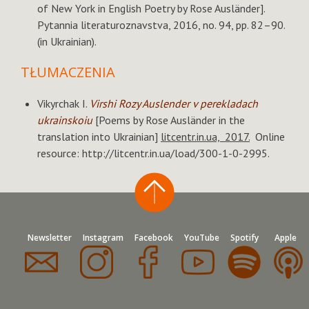
of New York in English Poetry by Rose Ausländer].
Pytannia literaturoznavstva, 2016, no. 94, pp. 82–90.
(in Ukrainian).
TŁUMACZENIA
Vikyrchak I.
Virshi
Rozy Auslender v perekladach
ukrainskoiu
[Poems by Rose Ausländer in the
translation into Ukrainian]
litcentr.in.ua, 2017.
Online
resource: http://litcentr.in.ua/load/300-1-0-2995.
Newsletter
Instagram
Facebook
YouTube
Spotify
Apple