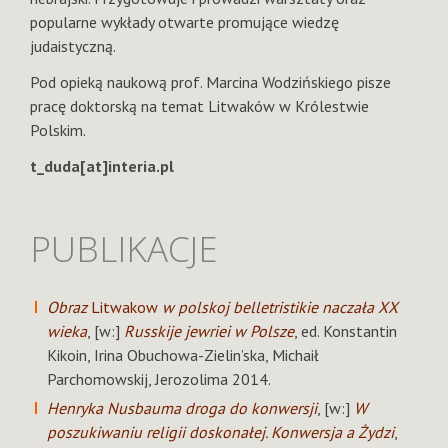
popularne wykłady otwarte promujące wiedzę
judaistyczną.
Pod opieką naukową prof. Marcina Wodzińskiego pisze
pracę doktorską na temat Litwaków w Królestwie
Polskim.
t_duda[at]interia.pl
PUBLIKACJE
Obraz
Litwakow
w polskoj belletristikie naczała XX
wieka
, [w:]
Russkije jewriei w Polsze
, ed. Konstantin
Kikoin, Irina Obuchowa-Zielin’ska, Michaił
Parchomowskij, Jerozolima 2014.
Henryka Nusbauma droga do konwersji
, [w:]
W
poszukiwaniu religii doskonałej. Konwersja a Żydzi
,