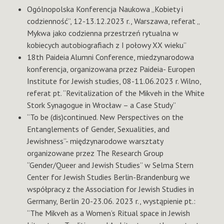
Ogólnopolska Konferencja Naukowa „Kobiety i
codzienność”, 12-13.12.2023 r., Warszawa, referat „
Mykwa jako codzienna przestrzeń rytualna w
kobiecych autobiografiach z I połowy XX wieku”
18th Paideia Alumni Conference, miedzynarodowa
konferencja, organizowana przez Paideia- Europen
Institute for Jewish studies, 08-11.06.2023 r. Wilno,
referat pt. “Revitalization of the Mikveh in the White
Stork Synagogue in Wrocław – a Case Study”
“To be (dis)continued. New Perspectives on the
Entanglements of Gender, Sexualities, and
Jewishness”- międzynarodowe warsztaty
organizowane przez The Research Group
“Gender/Queer and Jewish Studies” w Selma Stern
Center for Jewish Studies Berlin-Brandenburg we
współpracy z the Association for Jewish Studies in
Germany, Berlin 20-23.06. 2023 r., wystąpienie pt.:
“The Mikveh as a Women’s Ritual space in Jewish