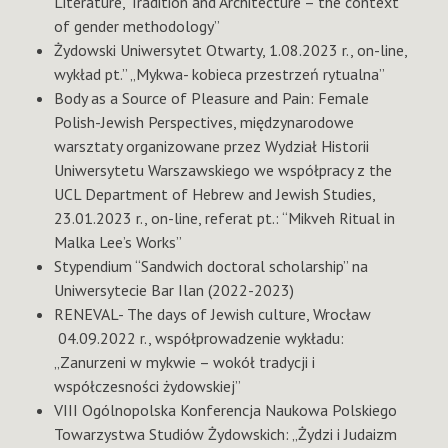
Literature, Tradition and Architecture – the context
of gender methodology”
Żydowski Uniwersytet Otwarty, 1.08.2023 r., on-line,
wykład pt.” „Mykwa- kobieca przestrzeń rytualna”
Body as a Source of Pleasure and Pain: Female
Polish-Jewish Perspectives, międzynarodowe
warsztaty organizowane przez Wydział Historii
Uniwersytetu Warszawskiego we współpracy z the
UCL Department of Hebrew and Jewish Studies,
23.01.2023 r., on-line, referat pt.: “Mikveh Ritual in
Malka Lee’s Works”
Stypendium “Sandwich doctoral scholarship” na
Uniwersytecie Bar Ilan (2022-2023)
RENEVAL- The days of Jewish culture, Wrocław
04.09.2022 r., współprowadzenie wykładu:
„Zanurzeni w mykwie – wokół tradycji i
współczesności żydowskiej”
VIII Ogólnopolska Konferencja Naukowa Polskiego
Towarzystwa Studiów Żydowskich: „Żydzi i Judaizm