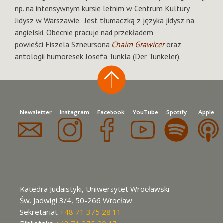
np. na intensywnym kursie letnim w Centrum Kultury
Jidysz w Warszawie. Jest tłumaczką z języka jidysz na
angielski. Obecnie pracuje nad przekładem
powieści Fiszela Szneursona
Chaim Grawicer
oraz
antologii humoresek Josefa Tunkla (Der Tunkeler).
Newsletter
Instagram
Facebook
YouTube
Spotify
Apple
Katedra Judaistyki, Uniwersytet Wrocławski
Św. Jadwigi 3/4, 50-266 Wrocław
Sekretariat
+48 71 375 28 11
Biblioteka
+48 71 375 20 17