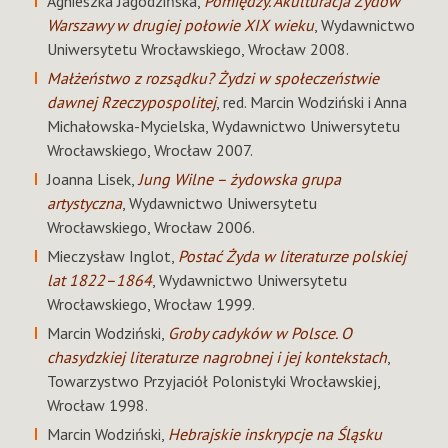
Agnieszka Jagodzińska,
Pomiędzy. Akulturacja Żydów
Warszawy w drugiej połowie XIX wieku
, Wydawnictwo
Uniwersytetu Wrocławskiego, Wrocław 2008.
Małżeństwo z rozsądku? Żydzi w społeczeństwie
dawnej Rzeczypospolitej
, red. Marcin Wodziński i Anna
Michałowska-Mycielska, Wydawnictwo Uniwersytetu
Wrocławskiego, Wrocław 2007.
Joanna Lisek,
Jung Wilne – żydowska grupa
artystyczna
, Wydawnictwo Uniwersytetu
Wrocławskiego, Wrocław 2006.
Mieczysław Inglot,
Postać Żyda w literaturze polskiej
lat 1822–1864
, Wydawnictwo Uniwersytetu
Wrocławskiego, Wrocław 1999.
Marcin Wodziński,
Groby cadyków w Polsce. O
chasydzkiej literaturze nagrobnej i jej kontekstach
,
Towarzystwo Przyjaciół Polonistyki Wrocławskiej,
Wrocław 1998.
Marcin Wodziński,
Hebrajskie inskrypcje na Śląsku