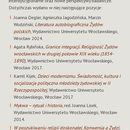
interdyscyplinarne oraz nowe perspektywy badawcze.
Dotychczas wydano w niej następujące pozycje:
Joanna Degler, Agnieszka Jagodzińska, Marcin
Wodziński,
Literatura autobiograficzna Żydów
polskich
, Wydawnictwo Uniwersytetu Wrocławskiego,
Wrocław 2024.
Agata Rybińska,
Granice integracji. Religijność Żydów
wrocławskich w drugiej połowie XIX wieku (1854-
1890)
, Wydawnictwo Uniwersytetu Wrocławskiego,
Wrocław 2017.
Kamil Kijek,
Dzieci modernizmu. Świadomość, kultura i
socjalizacja polityczna młodzieży żydowskiej w II
Rzeczypospolitej
, Wydawnictwo Uniwersytetu
Wrocławskiego, Wrocław 2017.
Mykwa – rytuał i historia
, red. Joanna Lisek,
Wydawnictwo Uniwersytetu Wrocławskiego, Wrocław
2014.
W poszukiwaniu religii doskonałej. Konwersja a Żydzi
,