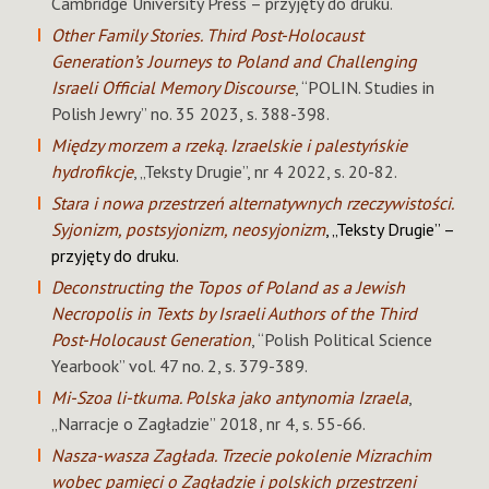
Cambridge University Press – przyjęty do druku.
Other Family Stories. Third Post-Holocaust
Generation’s Journeys to Poland and Challenging
Israeli Official Memory Discourse
, “POLIN. Studies in
Polish Jewry” no. 35 2023, s. 388-398.
Między morzem a rzeką. Izraelskie i palestyńskie
hydrofikcje
, „Teksty Drugie”, nr 4 2022, s. 20-82.
Stara i nowa przestrzeń alternatywnych rzeczywistości.
Syjonizm, postsyjonizm, neosyjonizm
, „Teksty Drugie” –
przyjęty do druku.
Deconstructing the Topos of Poland as a Jewish
Necropolis in Texts by Israeli Authors of the Third
Post-Holocaust Generation
, “Polish Political Science
Yearbook” vol. 47 no. 2, s. 379-389.
Mi-Szoa li-tkuma. Polska jako antynomia Izraela
,
„Narracje o Zagładzie” 2018, nr 4, s. 55-66.
Nasza-wasza Zagłada. Trzecie pokolenie Mizrachim
wobec pamięci o Zagładzie i polskich przestrzeni