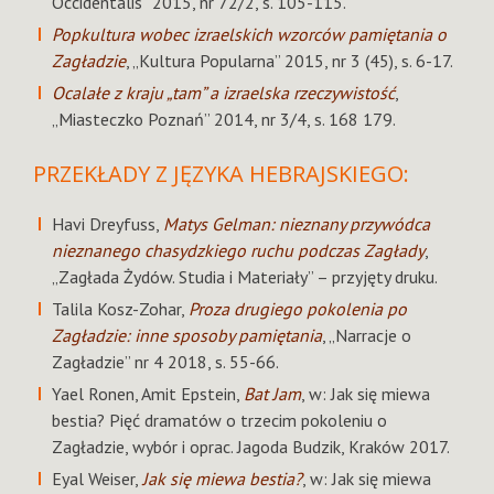
Occidentalis” 2015, nr 72/2, s. 105-115.
Popkultura wobec izraelskich wzorców pamiętania o
Zagładzie
, „Kultura Popularna” 2015, nr 3 (45), s. 6-17.
Ocalałe z kraju „tam” a izraelska rzeczywistość
,
„Miasteczko Poznań” 2014, nr 3/4, s. 168 179.
PRZEKŁADY Z JĘZYKA HEBRAJSKIEGO:
Havi Dreyfuss,
Matys Gelman: nieznany przywódca
nieznanego chasydzkiego ruchu podczas Zagłady
,
„Zagłada Żydów. Studia i Materiały” – przyjęty druku.
Talila Kosz-Zohar,
Proza drugiego pokolenia po
Zagładzie: inne sposoby pamiętania
, „Narracje o
Zagładzie” nr 4 2018, s. 55-66.
Yael Ronen, Amit Epstein,
Bat Jam
, w: Jak się miewa
bestia? Pięć dramatów o trzecim pokoleniu o
Zagładzie, wybór i oprac. Jagoda Budzik, Kraków 2017.
Eyal Weiser,
Jak się miewa bestia?
, w: Jak się miewa