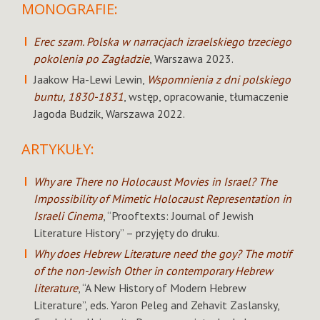
MONOGRAFIE:
Erec szam. Polska w narracjach izraelskiego trzeciego
pokolenia po Zagładzie
, Warszawa 2023.
Jaakow Ha-Lewi Lewin,
Wspomnienia z dni polskiego
buntu, 1830-1831
, wstęp, opracowanie, tłumaczenie
Jagoda Budzik, Warszawa 2022.
ARTYKUŁY:
Why are There no Holocaust Movies in Israel? The
Impossibility of Mimetic Holocaust Representation in
Israeli Cinema
, “Prooftexts: Journal of Jewish
Literature History” – przyjęty do druku.
Why does Hebrew Literature need the goy? The motif
of the non-Jewish Other in contemporary Hebrew
literature
, “A New History of Modern Hebrew
Literature”, eds. Yaron Peleg and Zehavit Zaslansky,