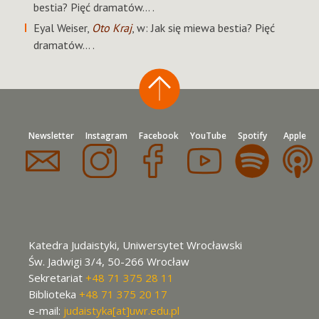
bestia? Pięć dramatów… .
Eyal Weiser,
Oto Kraj
, w: Jak się miewa bestia? Pięć
dramatów… .
Newsletter
Instagram
Facebook
YouTube
Spotify
Apple
Katedra Judaistyki, Uniwersytet Wrocławski
Św. Jadwigi 3/4, 50-266 Wrocław
Sekretariat
+48 71 375 28 11
Biblioteka
+48 71 375 20 17
e-mail:
judaistyka[at]uwr.edu.pl