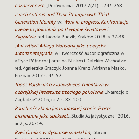
naznaczonych
, „Porównania” 2017 2(21), s.243-258.
Israeli Authors and Their Struggle with Third
Generation Identity
, w:
Work in progress. Konfrontacje
trzeciego pokolenia po II wojnie światowej i
Zagładzie
, red. Jagoda Budzik, Kraków 2018, s. 27-38.
„Ani szliszi” Adiego Wolfsona jako poetycka
auto(tanato)grafia
, w: Twórczość autobiograficzna w
Afryce Północnej oraz na Bliskim i Dalekim Wschodzie,
red. Agnieszka Graczyk, Joanna Krenz, Adrianna Maśko,
Poznań 2017, s. 43-52.
Topos Polski jako żydowskiego cmentarza w
hebrajskiej literaturze trzeciego pokolenia
, „Narracje o
Zagładzie” 2016, nr 2, s. 88-100.
Banalność zła na jerozolimskiej scenie. Proces
Eichmanna jako spektakl
, „Studia Azjatystyczne” 2016,
nr 2, s. 20-34.
Rzeź Ormian w dyskursie izraelskim
, „Slavia