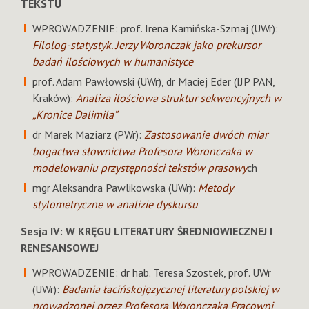
TEKSTU
WPROWADZENIE: prof. Irena Kamińska-Szmaj (UWr):
Filolog-statystyk. Jerzy Woronczak jako prekursor
badań ilościowych w humanistyce
prof. Adam Pawłowski (UWr), dr Maciej Eder (IJP PAN,
Kraków):
Analiza ilościowa struktur sekwencyjnych w
„Kronice Dalimila”
dr Marek Maziarz (PWr):
Zastosowanie dwóch miar
bogactwa słownictwa Profesora Woronczaka w
modelowaniu przystępności tekstów prasowy
ch
mgr Aleksandra Pawlikowska (UWr):
Metody
stylometryczne w analizie dyskursu
Sesja IV: W KRĘGU LITERATURY ŚREDNIOWIECZNEJ I
RENESANSOWEJ
WPROWADZENIE: dr hab. Teresa Szostek, prof. UWr
(UWr):
Badania łacińskojęzycznej literatury polskiej w
prowadzonej przez Profesora Woronczaka Pracowni