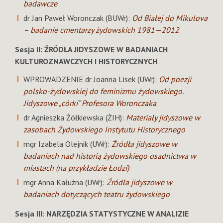
badawcze
dr Jan Paweł Woronczak (BUWr):
Od Białej do Mikulova
– badanie cmentarzy żydowskich 1981—2012
Sesja II: ŹRÓDŁA JIDYSZOWE W BADANIACH
KULTUROZNAWCZYCH I HISTORYCZNYCH
WPROWADZENIE dr Joanna Lisek (UWr):
Od poezji
polsko-żydowskiej do feminizmu żydowskiego.
Jidyszowe „córki” Profesora Woronczaka
dr Agnieszka Żółkiewska (ŻIH):
Materiały jidyszowe w
zasobach Żydowskiego Instytutu Historycznego
mgr Izabela Olejnik (UWr):
Źródła jidyszowe w
badaniach nad historią żydowskiego osadnictwa w
miastach (na przykładzie Łodzi)
mgr Anna Kałużna (UWr):
Źródła jidyszowe w
badaniach dotyczących teatru żydowskiego
Sesja III: NARZĘDZIA STATYSTYCZNE W ANALIZIE