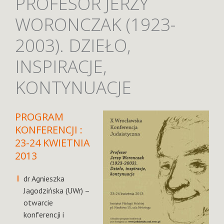
PROFESOR JERZY
WORONCZAK (1923-
2003). DZIEŁO,
INSPIRACJE,
KONTYNUACJE
PROGRAM
KONFERENCJI :
23-24 KWIETNIA
2013
dr Agnieszka
Jagodzińska (UWr) –
otwarcie
konferencji i