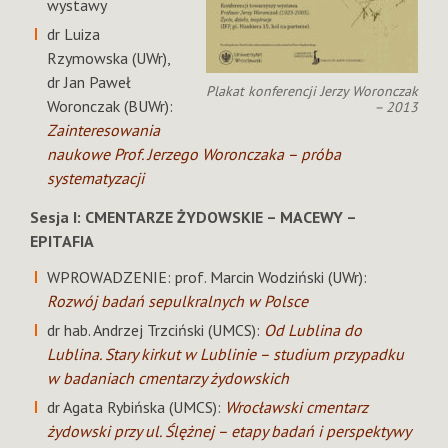
wystawy
dr Luiza
Rzymowska (UWr),
dr Jan Paweł
Plakat konferencji Jerzy Woronczak
Woronczak (BUWr):
– 2013
Zainteresowania
naukowe Prof. Jerzego Woronczaka – próba
systematyzacji
Sesja I: CMENTARZE ŻYDOWSKIE – MACEWY –
EPITAFIA
WPROWADZENIE: prof. Marcin Wodziński (UWr):
Rozwój badań sepulkralnych w Polsce
dr hab. Andrzej Trzciński (UMCS):
Od Lublina do
Lublina. Stary kirkut w Lublinie – studium przypadku
w badaniach cmentarzy żydowskich
dr Agata Rybińska (UMCS):
Wrocławski cmentarz
żydowski przy ul. Ślężnej – etapy badań i perspektywy