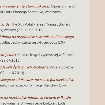
a w sprawie literatury brukowej
, Chone Shmeruk
Profesora Chonego Shmeruka, Warszawa
rnal Os
, The 5th Polish-Israeli Young Scholars
ews, Warsaw (27–29.06.2016)
Rabona na przykładzie czasopisma literackiego
źródła, osoby, dzieła, instytucje, Łódź (20–
owej Łodzi
, Kultura książki żydowskiej w Europie
–22.04.2015)
łódzkich Żydach i ich Zagładzie
, Żydzi i judaizm
9.09–1.10.2014)
skiego osadnictwa w miastach (na przykładzie
eło, inspiracje, kontynuacje, Wrocław (23–
eku na przykładzie biblioteki Medem w Paryżu
,
nizowana na Uniwersytecie Łódzkim, Łódź