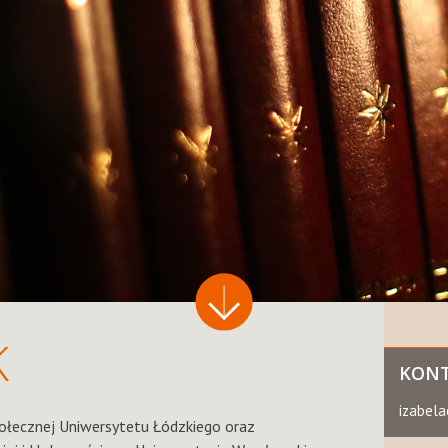
K
KON
izabela
ołecznej Uniwersytetu Łódzkiego oraz