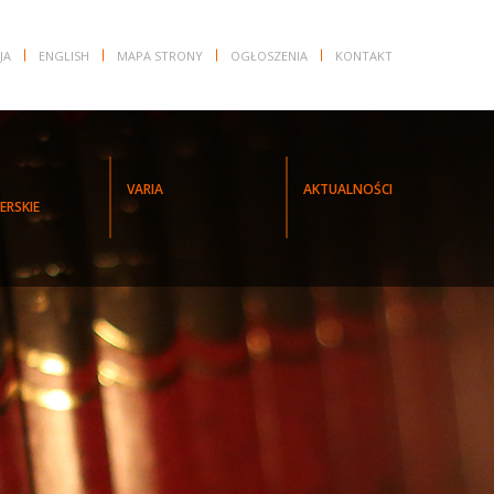
JA
ENGLISH
MAPA STRONY
OGŁOSZENIA
KONTAKT
VARIA
AKTUALNOŚCI
ERSKIE