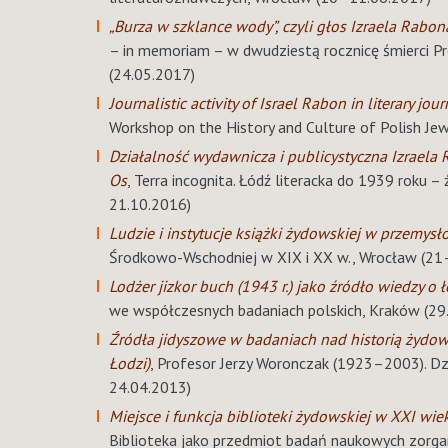
„Burza w szklance wody”, czyli głos Izraela Rabon
– in memoriam – w dwudziestą rocznicę śmierci 
(24.05.2017)
Journalistic activity of Israel Rabon in literary jou
Workshop on the History and Culture of Polish J
Działalność wydawnicza i publicystyczna Izraela 
Os
, Terra incognita. Łódź literacka do 1939 roku – 
21.10.2016)
Ludzie i instytucje książki żydowskiej w przemysł
Środkowo-Wschodniej w XIX i XX w., Wrocław (21
Lodżer jizkor buch (1943 r.) jako źródło wiedzy o 
we współczesnych badaniach polskich, Kraków (2
Źródła jidyszowe w badaniach nad historią żydow
Łodzi)
, Profesor Jerzy Woronczak (1923–2003). Dzi
24.04.2013)
Miejsce i funkcja biblioteki żydowskiej w XXI wi
Biblioteka jako przedmiot badań naukowych zorga