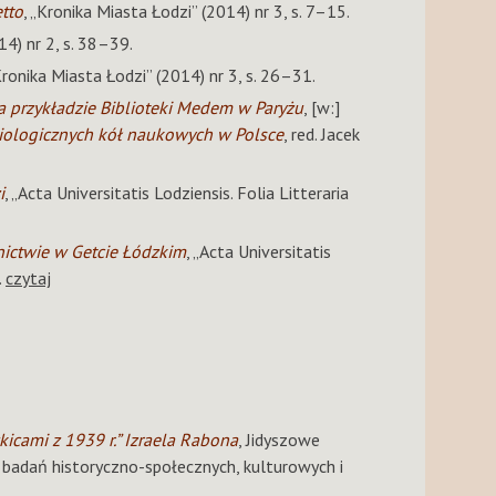
tto
, „Kronika Miasta Łodzi” (2014) nr 3, s. 7–15.
14) nr 2, s. 38–39.
Kronika Miasta Łodzi” (2014) nr 3, s. 26–31.
na przykładzie Biblioteki Medem w Paryżu
, [w:]
bliologicznych kół naukowych w Polsce
, red. Jacek
i
, „Acta Universitatis Lodziensis. Folia Litteraria
nictwie w Getcie Łódzkim
, „Acta Universitatis
.
czytaj
cami z 1939 r.” Izraela Rabona
, Jidyszowe
 badań historyczno-społecznych, kulturowych i