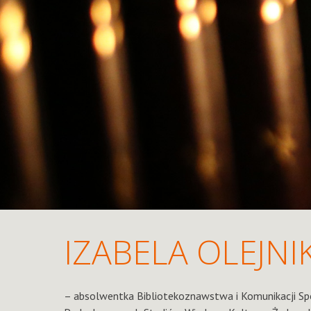
IZABELA OLEJNI
– absolwentka Bibliotekoznawstwa i Komunikacji Sp