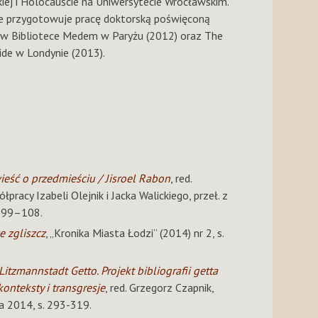
j i Holocauście na Uniwersytecie Wrocławskim.
ie przygotowuje pracę doktorską poświęconą
ka w Bibliotece Medem w Paryżu (2012) oraz The
ide w Londynie (2013).
ieść o przedmieściu / Jisroel Rabon
, red.
pracy Izabeli Olejnik i Jacka Walickiego, przeł. z
s. 99–108.
 zgliszcz
, „Kronika Miasta Łodzi” (2014) nr 2, s.
itzmannstadt Getto. Projekt bibliografii getta
konteksty i transgresje
, red.
Grzegorz Czapnik,
2014, s. 293-319.