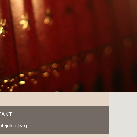
TAKT
olejnik[at]wp.pl