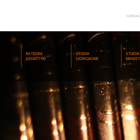
FUNDAC
KATEDRA
STUDIA
STUDIA
JUDAISTYKI
LICENCJACKIE
MAGIST