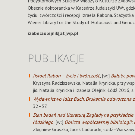
Podyplomowych Studiów Wiedzy o Kulturze Żydowskie
Obecnie doktorantka w Katedrze Judaistyki UWr, gdz
życiu, twórczości i recepcji Izraela Rabona. Stażyst
Wiener Library for the Study of Holocaust and Genoc
izabelaolejnik[at]wp.pl
PUBLIKACJE
Jisroel Rabon – życie i twórczość
, [w:]
Bałuty: pow
Krystyna Radziszewska, Natalia Krynicka, przy współ
jid. Natalia Krynicka i Izabela Olejnik, Łódź 2016, 
Wydawnictwo Idisz Buch. Drukarnia odtworzona ze
32–37.
Stan badań nad literaturą Zagłady na przykładzie L
łódzkiego
, [w:]
Oblicza współczesnej bibliologii: 
Zbigniew Gruszka, Jacek Ladorucki,
Łódź–Warszawa 