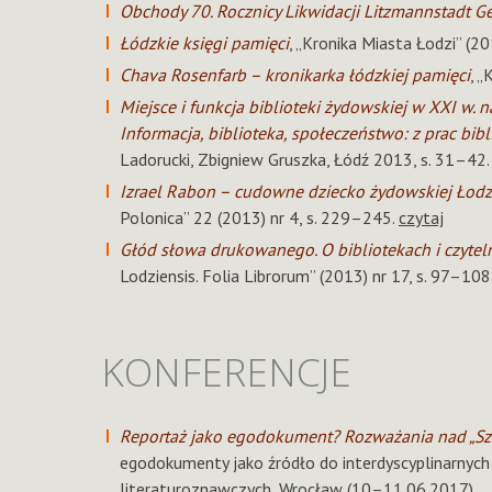
Obchody 70. Rocznicy Likwidacji Litzmannstadt Ge
Łódzkie księgi pamięci
, „Kronika Miasta Łodzi” (20
Chava Rosenfarb – kronikarka łódzkiej pamięci
, „
Miejsce i funkcja biblioteki żydowskiej w XXI w. 
Informacja, biblioteka, społeczeństwo: z prac bi
Ladorucki, Zbigniew Gruszka, Łódź 2013, s. 31–42.
Izrael Rabon – cudowne dziecko żydowskiej Łodz
Polonica” 22 (2013) nr 4, s. 229–245.
czytaj
Głód słowa drukowanego. O bibliotekach i czytel
Lodziensis. Folia Librorum” (2013) nr 17, s. 97–108
KONFERENCJE
Reportaż jako egodokument? Rozważania nad „Szki
egodokumenty jako źródło do interdyscyplinarnych
literaturoznawczych, Wrocław (10–11.06.2017)