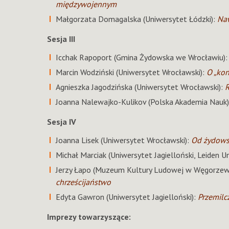
międzywojennym
Małgorzata Domagalska (Uniwersytet Łódzki):
Naw
Sesja III
Icchak Rapoport (Gmina Żydowska we Wrocławiu)
Marcin Wodziński (Uniwersytet Wrocławski):
O „kon
Agnieszka Jagodzińska (Uniwersytet Wrocławski):
R
Joanna Nalewajko-Kulikov (Polska Akademia Nauk
Sesja IV
Joanna Lisek (Uniwersytet Wrocławski):
Od żydowsk
Michał Marciak (Uniwersytet Jagielloński, Leiden Un
Jerzy Łapo (Muzeum Kultury Ludowej w Węgorzew
chrześcijaństwo
Edyta Gawron (Uniwersytet Jagielloński):
Przemilc
Imprezy towarzyszące: