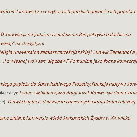
róceni? Konwertyci w wybranych polskich powieściach popularn
:
O konwersja na judaizm i z judaizmu. Perspektywa halachiczna
wersji” na chasydyzm
eligia uniwersalna zamiast chrześcijańskiej? Ludwik Zamenhof a 
):
„I z własnej woli sam się zbaw!” Komunizm jako forma konwersj
iego papieża do Sprawiedliwego Prozelity. Funkcja motywu konwe
iversity):
Izates z Adiabeny jako drugi Józef. Konwersja domu król
ie):
O dwóch igłach, dziewięciu chrzestnych i królu kolei żelazne
zane zmiany. Konwersje wśród krakowskich Żydów w XX wieku.