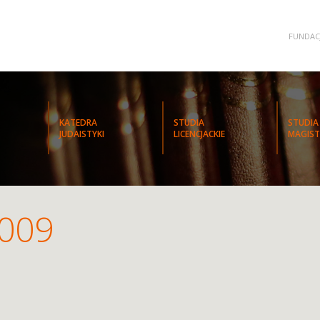
FUNDAC
KATEDRA
STUDIA
STUDIA
JUDAISTYKI
LICENCJACKIE
MAGIST
009