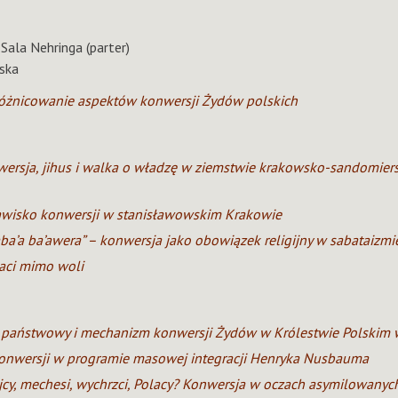
 Sala Nehringa (parter)
ska
óżnicowanie aspektów konwersji Żydów polskich
ersja, jihus i walka o władzę w ziemstwie krakowsko-sandomier
awisko konwersji w stanisławowskim Krakowie
a’a ba’awera” – konwersja jako obowiązek religijny w sabataizmie
aci mimo woli
 państwowy i mechanizm konwersji Żydów w Królestwie Polskim 
konwersji w programie masowej integracji Henryka Nusbauma
jcy, mechesi, wychrzci, Polacy? Konwersja w oczach asymilowany