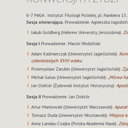
6-7 MAJA : Instytut Filologii Polskiej, pl. Nankiera 15,
Sesja otwierająca.
Prowadzenie: Agnieszka Jagodziń
Jakub Goldberg (Hebrew University, Jerozolima):
Zr
Sesja I
Prowadzenie: Marcin Wodziński
Adam Kaźmierczyk (Uniwersytet Jagielloński):
Konw
czterdziestych XVIII wieku
Przemysław Zarubin (Uniwersytet Jagielloński):
Zj
Michał Galas (Uniwersytet Jagielloński):
„Micwa hab
Jan Doktór (Żydowski Instytut Historyczny):
Apost
Sesja II
Prowadzenie: Jan Doktór
Artur Markowski (Uniwersytet Warszawski):
Aparat
Tomasz Duda (Uniwersytet Wrocławski):
Miejsce 
Anna Landau-Czajka (Polska Akademia Nauk):
Zdra