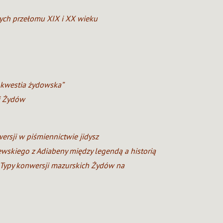
ych przełomu XIX i XX wieku
„kwestia żydowska”
i Żydów
rsji w piśmiennictwie jidysz
ewskiego z Adiabeny między legendą a historią
j. Typy konwersji mazurskich Żydów na