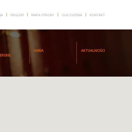
JA
ENGLISH
MAPA STRONY
OGŁOSZENIA
KONTAKT
VARIA
AKTUALNOŚCI
ERSKIE