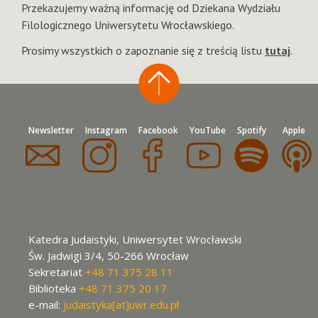
Przekazujemy ważną informację od Dziekana Wydziału
Filologicznego Uniwersytetu Wrocławskiego.
Prosimy wszystkich o zapoznanie się z treścią listu
tutaj
.
Newsletter
Instagram
Facebook
YouTube
Spotify
Apple
Katedra Judaistyki, Uniwersytet Wrocławski
Św. Jadwigi 3/4, 50-266 Wrocław
Sekretariat
+48 71 375 28 11
Biblioteka
+48 71 375 20 17
e-mail:
judaistyka[at]uwr.edu.pl