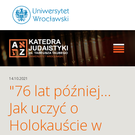
14.10.2021
"76 lat później...
Jak uczyć o
Holokauście w