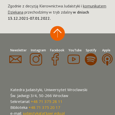
Zgodnie z decyzją Kierownictwa Judaistyki i
komunikatem
Dziekana
przechodzimy w tryb zdalny
w dniach
13.12.2021-07.01.2022.
Newsletter
Instagram
Facebook
YouTube
Spotify
Apple
Katedra Judaistyki, Uniwersytet Wrocławski
Św. Jadwigi 3/4, 50-266 Wrocław
Sekretariat
+48 71 375 28 11
Biblioteka
+48 71 375 20 17
e-mail:
judaistyka[at]uwr.edu.pl