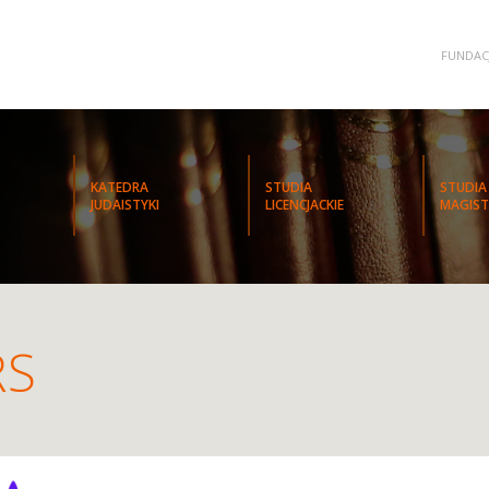
FUNDAC
KATEDRA
STUDIA
STUDIA
JUDAISTYKI
LICENCJACKIE
MAGIST
RS