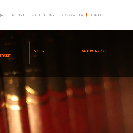
JA
ENGLISH
MAPA STRONY
OGŁOSZENIA
KONTAKT
VARIA
AKTUALNOŚCI
ERSKIE