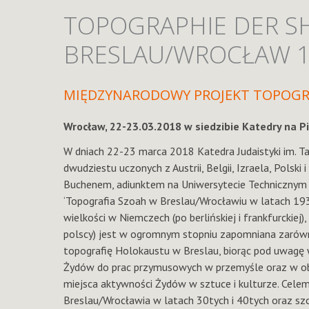
TOPOGRAPHIE DER S
BRESLAU/WROCŁAW 1
MIĘDZYNARODOWY PROJEKT TOPOGR
Wrocław, 22-23.03.2018 w siedzibie Katedry na P
W dniach 22-23 marca 2018 Katedra Judaistyki im. 
dwudziestu uczonych z Austrii, Belgii, Izraela, Pol
Buchenem, adiunktem na Uniwersytecie Technicznym w
‘Topografia Szoah w Breslau/Wrocławiu w latach 19
wielkości w Niemczech (po berlińskiej i frankfurckiej
polscy) jest w ogromnym stopniu zapomniana zarówn
topografię Holokaustu w Breslau, biorąc pod uwagę 
Żydów do prac przymusowych w przemyśle oraz w obo
miejsca aktywności Żydów w sztuce i kulturze. Celem
Breslau/Wrocławia w latach 30tych i 40tych oraz szc