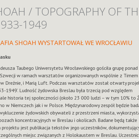
HOAH / TOPOGRAPHY OF TH
933-1949
AFIA SHOAH WYSTARTOWAŁ WE WROCŁAWIU
iasku
Tadeusza Taubego Uniwersytetu Wrocławskiego gościła grupę ponad
ski i Szwecji w ramach warsztatów organizowanych wspólnie z Timem
 Dreźnie, i Marią Luft. Podczas warsztatów został otwarty projek
33-1949’. Ludność żydowska Breslau była trzecią pod względem
), ale historia tej społeczności (około 23 000 ludzi – w tym 10% to 
o w Niemczech jak i w Polsce. Międzynarodowy zespół będzie bad
wykluczenie żydowskich obywateli z przestrzeni miasta, wykorzyst
zach koncentracyjnych w Breslau i okolicach. Badane będą także
 projektu jest publikacja tekstów jego uczestników, dokumentującyc
zególnych miejsc związanych z Holokaustem w Breslau. Uczestnicy 