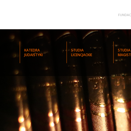
FUNDAC
KATEDRA
STUDIA
STUDIA
JUDAISTYKI
LICENCJACKIE
MAGIST