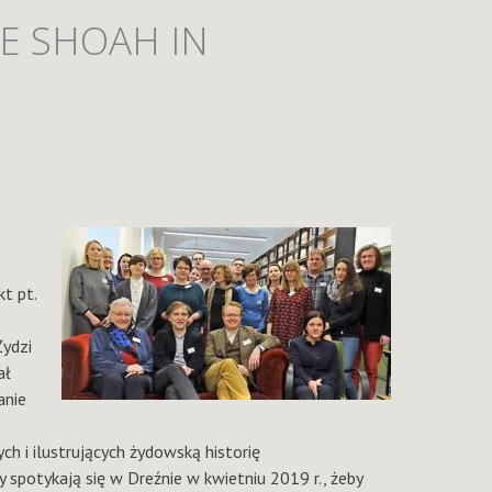
E SHOAH IN
t pt.
Żydzi
ał
anie
h i ilustrujących żydowską historię
spotykają się w Dreźnie w kwietniu 2019 r., żeby