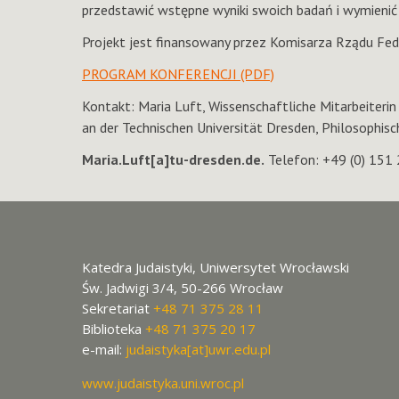
przedstawić wstępne wyniki swoich badań i wymienić 
Projekt jest finansowany przez Komisarza Rządu Fed
PROGRAM KONFERENCJI (PDF)
Kontakt: Maria Luft, Wissenschaftliche Mitarbeiteri
an der Technischen Universität Dresden, Philosophisc
Maria.Luft[a]tu-dresden.de.
Telefon: +49 (0) 151
Katedra Judaistyki, Uniwersytet Wrocławski
Św. Jadwigi 3/4, 50-266 Wrocław
Sekretariat
+48 71 375 28 11
Biblioteka
+48 71 375 20 17
e-mail:
judaistyka[at]uwr.edu.pl
www.judaistyka.uni.wroc.pl